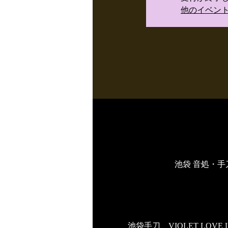
他のイベン
池袋 音処・手刀
池袋手刀、VIOLET LO